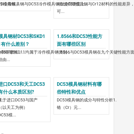
冷作模具钢，
LD冷镦模具钢与DC53冷作模具钢在使用硬度上...
对比DC53模具钢与Cr12材料的性能差异
可...
模具钢材DC53和SKD1
1.8566和DC53性能方
1有什么差别？
面有哪些区别
和研磨性，...
DC53与SKD11均属于冷作模具钢类别，
1.8566与DC53模具钢在九个关键性能方面.
但由...
进口DC53和天工DC53
DC53模具钢材料有哪
有什么本质区别?
些特性和优点
别，
关于进口DC53与国产
DC53模具钢的成分与特性分析1.
（以天工为例）
铬（Cr）元...
DC53模...