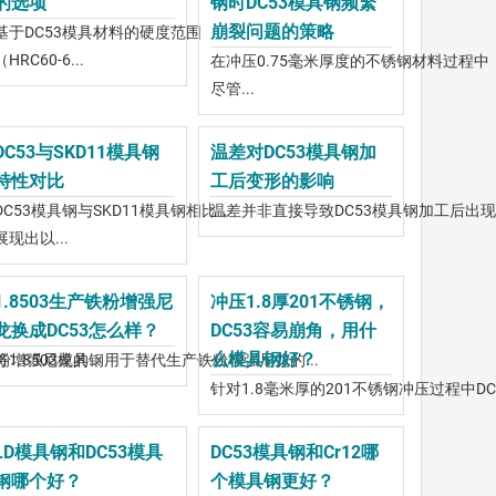
的选项
钢时DC53模具钢频繁
崩裂问题的策略
基于DC53模具材料的硬度范围
（HRC60-6...
在冲压0.75毫米厚度的不锈钢材料过程中
尽管...
DC53与SKD11模具钢
温差对DC53模具钢加
特性对比
工后变形的影响
DC53模具钢与SKD11模具钢相比，
温差并非直接导致DC53模具钢加工后出现变
展现出以...
1.8503生产铁粉增强尼
冲压1.8厚201不锈钢，
龙换成DC53怎么样？
DC53容易崩角，用什
么模具钢好？
粉增强尼龙的...
将1.8503模具钢用于替代生产铁粉增强尼龙的...
针对1.8毫米厚的201不锈钢冲压过程中DC5.
LD模具钢和DC53模具
DC53模具钢和Cr12哪
钢哪个好？
个模具钢更好？