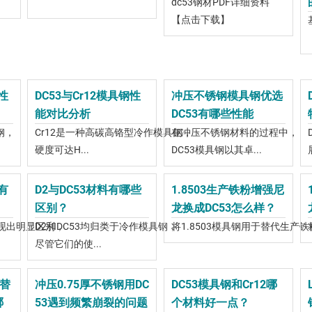
dc53钢材PDF详细资料
【点击下载】
性
DC53与Cr12模具钢性
冲压不锈钢模具钢优选
能对比分析
DC53有哪些性能
钢，
Cr12是一种高碳高铬型冷作模具钢，
在冲压不锈钢材料的过程中，
硬度可达H...
DC53模具钢以其卓...
有
D2与DC53材料有哪些
1.8503生产铁粉增强尼
区别？
龙换成DC53怎么样？
现出明显区别，
D2和DC53均归类于冷作模具钢，
将1.8503模具钢用于替代生产铁
尽管它们的使...
替
冲压0.75厚不锈钢用DC
DC53模具钢和Cr12哪
哪
53遇到频繁崩裂的问题
个材料好一点？