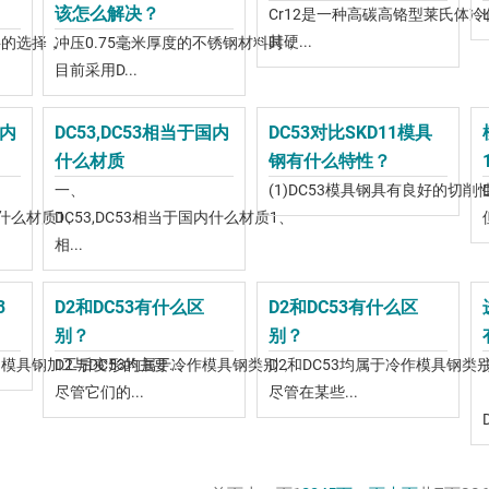
该怎么解决？
Cr12是一种高碳高铬型莱氏体
其硬...
料的选择，
冲压0.75毫米厚度的不锈钢材料时，
目前采用D...
国内
DC53,DC53相当于国内
DC53对比SKD11模具
什么材质
钢有什么特性？
一、
(1)DC53模具钢具有良好的切削性
内什么材质1、
DC53,DC53相当于国内什么材质1、
相...
3
D2和DC53有什么区
D2和DC53有什么区
别？
别？
模具钢加工后变形的主要...
D2与DC53均属于冷作模具钢类别，
D2和DC53均属于冷作模具钢类
尽管它们的...
尽管在某些...