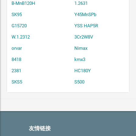
B-MnB120H
1.2631
SK95
Y45MnSPb
G15720
YSS HAP5R
W.1.2312
3Cr2W8V
orvar
Nimax
8418
kmx3
2381
HC180Y
SKS5
S500
友情链接