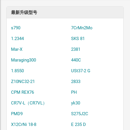
最新升级型号
s790
7CrMn2Mo
1.2344
SKS 81
Mar-X
2381
Maraging300
440C
1.8550
USt37-2 G
Z10NC32-21
2833
CPM REX76
PH
CR7V-L（CR7VL）
yk30
PMD9
S275J2C
X12CrNi 18-8
E 235 D