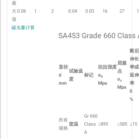
最
大
0.08
1
2
0.04
0.03
16
27
1
值
碳当量计算
SA453 Grade 660 Cla
断
伸
屈服
直径
抗拉强度
率
试验温
点
d
标记
σ
延
b
度
σ
s
mm
Mpa
率
Mpa
δ
%
Gr 660
所有
室温
Class
≥895
≥585
≥15
规格
A