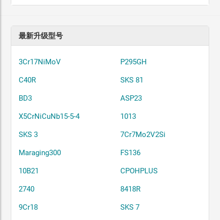
最新升级型号
3Cr17NiMoV
P295GH
C40R
SKS 81
BD3
ASP23
X5CrNiCuNb15-5-4
1013
SKS 3
7Cr7Mo2V2Si
Maraging300
FS136
10B21
CPOHPLUS
2740
8418R
9Cr18
SKS 7