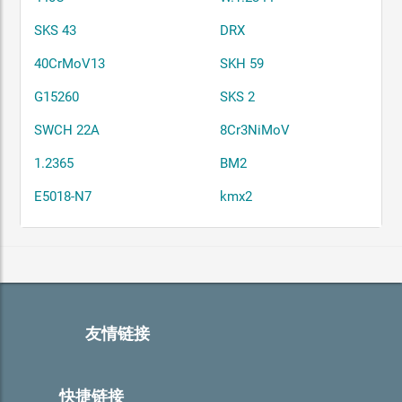
SKS 43
DRX
40CrMoV13
SKH 59
G15260
SKS 2
SWCH 22A
8Cr3NiMoV
1.2365
BM2
E5018-N7
kmx2
友情链接
快捷链接