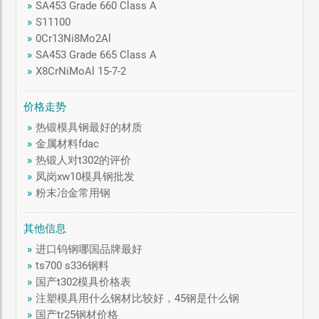
»
SA453 Grade 660 Class A
»
S11100
»
0Cr13Ni8Mo2Al
»
SA453 Grade 665 Class A
»
X8CrNiMoAl 15-7-2
价格走势
»
热锻模具钢最好的材质
»
金属材料fdac
»
热锻人对t302的评价
»
凤岗xw10模具钢批发
»
粉末冶金常用钢
其他信息
»
进口钨钢哪国品牌最好
»
ts700 s336钢料
»
国产t302模具价格表
»
注塑模具用什么钢材比较好，45钢是什么钢
»
国产tr25钢材价格