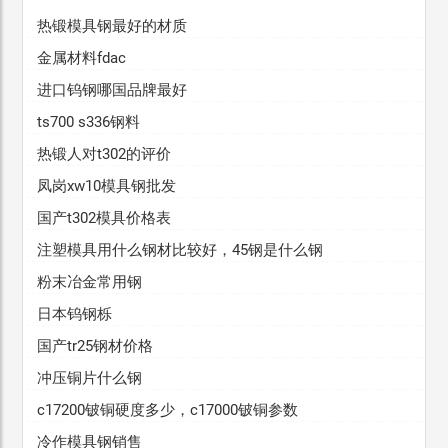
热锻模具钢最好的材质
金属材料fdac
进口钨钢哪国品牌最好
ts700 s336钢料
热锻人对t302的评价
凤岗xw10模具钢批发
国产t302模具价格表
注塑模具用什么钢材比较好，45钢是什么钢
粉末冶金常用钢
日本钨钢栎
国产tr25钢材价格
冲压铜片什么钢
c17200铍铜硬度多少，c17000铍铜参数
冷作模具钢销售