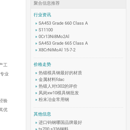
聚合信息推荐
行业资讯
»
SA453 Grade 660 Class A
»
S11100
»
0Cr13Ni8Mo2Al
»
SA453 Grade 665 Class A
»
X8CrNiMoAl 15-7-2
价格走势
产工
»
热锻模具钢最好的材质
专业
»
金属材料fdac
»
热锻人对t302的评价
»
凤岗xw10模具钢批发
»
粉末冶金常用钢
经验
其优
其他信息
»
进口钨钢哪国品牌最好
»
ts700 s336钢料