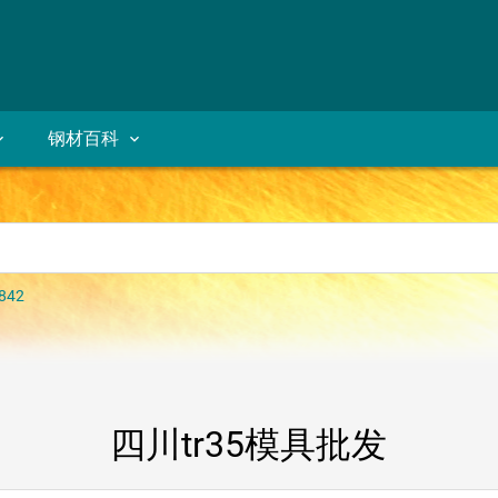
钢材百科
842
四川tr35模具批发