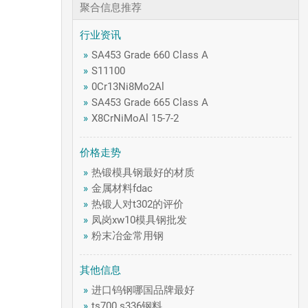
聚合信息推荐
行业资讯
»
SA453 Grade 660 Class A
»
S11100
»
0Cr13Ni8Mo2Al
»
SA453 Grade 665 Class A
»
X8CrNiMoAl 15-7-2
价格走势
»
热锻模具钢最好的材质
»
金属材料fdac
»
热锻人对t302的评价
»
凤岗xw10模具钢批发
»
粉末冶金常用钢
其他信息
»
进口钨钢哪国品牌最好
»
ts700 s336钢料