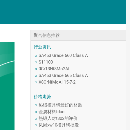
聚合信息推荐
行业资讯
»
SA453 Grade 660 Class A
»
S11100
»
0Cr13Ni8Mo2Al
»
SA453 Grade 665 Class A
»
X8CrNiMoAl 15-7-2
价格走势
»
热锻模具钢最好的材质
»
金属材料fdac
»
热锻人对t302的评价
»
凤岗xw10模具钢批发