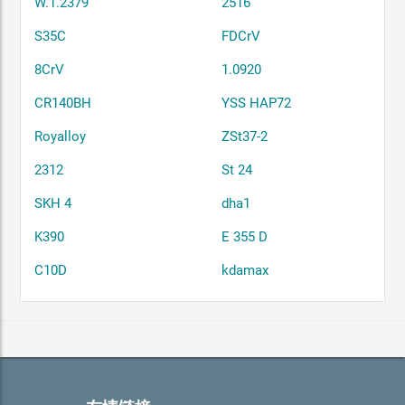
W.1.2379
2516
S35C
FDCrV
8CrV
1.0920
CR140BH
YSS HAP72
Royalloy
ZSt37-2
2312
St 24
SKH 4
dha1
K390
E 355 D
C10D
kdamax