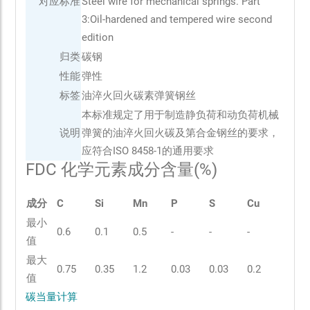
对应标准
Steel wire for mechanical springs. Part
3:Oil-hardened and tempered wire second
edition
归类
碳钢
性能
弹性
标签
油淬火回火碳素弹簧钢丝
本标准规定了用于制造静负荷和动负荷机械
说明
弹簧的油淬火回火碳及第合金钢丝的要求，
应符合ISO 8458-1的通用要求
FDC 化学元素成分含量(%)
成分
C
Si
Mn
P
S
Cu
最小
0.6
0.1
0.5
-
-
-
值
最大
0.75
0.35
1.2
0.03
0.03
0.2
值
碳当量计算