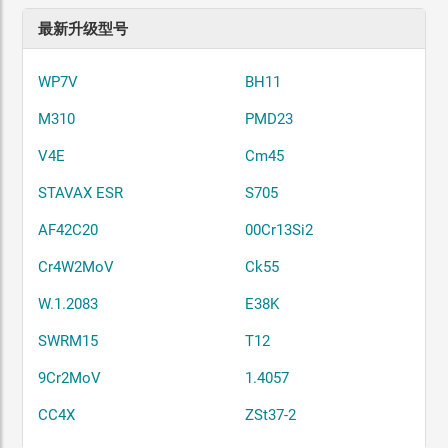
最新升级型号
WP7V
BH11
M310
PMD23
V4E
Cm45
STAVAX ESR
S705
AF42C20
00Cr13Si2
Cr4W2MoV
Ck55
W.1.2083
E38K
SWRM15
T12
9Cr2MoV
1.4057
CC4X
ZSt37-2