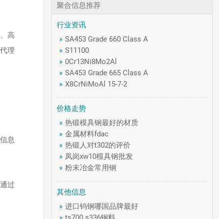
聚合信息推荐
行业资讯
性、高
»
SA453 Grade 660 Class A
钢代理
»
S11100
»
0Cr13Ni8Mo2Al
»
SA453 Grade 665 Class A
»
X8CrNiMoAl 15-7-2
价格走势
»
热锻模具钢最好的材质
»
金属材料fdac
品信息
»
热锻人对t302的评价
»
凤岗xw10模具钢批发
»
粉末冶金常用钢
以通过
其他信息
»
进口钨钢哪国品牌最好
»
ts700 s336钢料