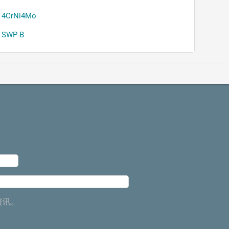
4CrNi4Mo
SWP-B
资讯。