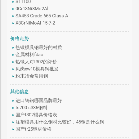
»
S11100
»
0Cr13Ni8Mo2Al
»
SA453 Grade 665 Class A
»
X8CrNiMoAl 15-7-2
价格走势
»
热锻模具钢最好的材质
»
金属材料fdac
»
热锻人对t302的评价
»
凤岗xw10模具钢批发
»
粉末冶金常用钢
其他信息
»
进口钨钢哪国品牌最好
»
ts700 s336钢料
»
国产t302模具价格表
»
注塑模具用什么钢材比较好，45钢是什么钢
»
国产tr25钢材价格