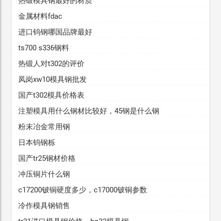
热锻模具钢最好的材质
金属材料fdac
进口钨钢哪国品牌最好
ts700 s336钢料
热锻人对t302的评价
凤岗xw10模具钢批发
国产t302模具价格表
注塑模具用什么钢材比较好，45钢是什么钢
粉末冶金常用钢
日本钨钢栎
国产tr25钢材价格
冲压铜片什么钢
c17200铍铜硬度多少，c17000铍铜参数
冷作模具钢销售