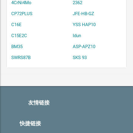
4CrNi4Mo
2362
CP72PLUS
JFE-HB-GZ
C16E
YSS HAP10
C15E2C
Idun
BM35
ASP-APZ10
SWRS87B
SKS 93
友情链接
快捷链接