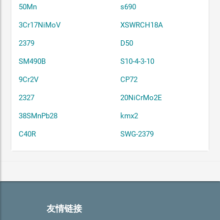
50Mn
s690
3Cr17NiMoV
XSWRCH18A
2379
D50
SM490B
S10-4-3-10
9Cr2V
CP72
2327
20NiCrMo2E
38SMnPb28
kmx2
C40R
SWG-2379
友情链接