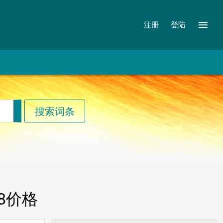
注册
登陆
38价格