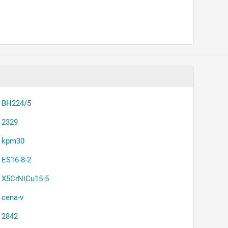
BH224/5
2329
kpm30
ES16-8-2
X5CrNiCu15-5
cena-v
2842