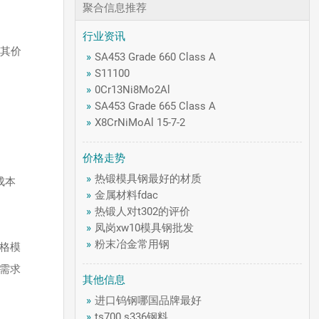
聚合信息推荐
行业资讯
，其价
»
SA453 Grade 660 Class A
»
S11100
»
0Cr13Ni8Mo2Al
»
SA453 Grade 665 Class A
»
X8CrNiMoAl 15-7-2
价格走势
»
热锻模具钢最好的材质
成本
»
金属材料fdac
»
热锻人对t302的评价
»
凤岗xw10模具钢批发
»
粉末冶金常用钢
价格模
场需求
其他信息
»
进口钨钢哪国品牌最好
»
ts700 s336钢料