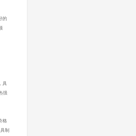
好的
领
，具
热强
价格
模具制