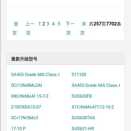
首
上一
1
2
3
4
5
下一
末
共
257
页
7702
条
页
页
页
页
最新升级型号
SA453 Grade 660 Class A
S11100
0Cr13Ni8Mo2Al
SA453 Grade 665 Class A
X8CrNiMoAl 15-7-2
SUS630FB
Z10CNDA15-07
X1CrNiMoAlTi12-10-2
0Cr17Ni5Mo3
SUS630TKA
17-10 P
SUS631-HR