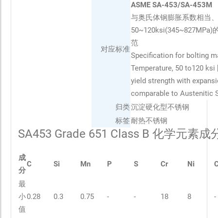
ASME SA-453/SA-453M
与奥氏体钢膨胀系数相当
50~120ksi(345~827M
范
对应标准
Specification for bolting m
Temperature, 50 to120 ksi
yield strength with expansi
comparable to Austenitic 
归类
沉淀硬化型不锈钢
标签
耐热不锈钢
SA453 Grade 651 Class B 化学元素
成
C
Si
Mn
P
S
Cr
Ni
分
最
小
0.28
0.3
0.75
-
-
18
8
-
值