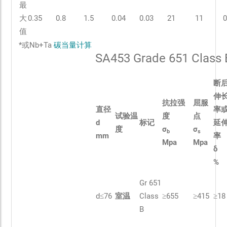
最
大
0.35
0.8
1.5
0.04
0.03
21
11
0
值
*或Nb+Ta
碳当量计算
SA453 Grade 651 Cla
断
伸
抗拉强
屈服
直径
率
试验温
度
点
d
标记
延
度
σ
σ
b
s
mm
率
Mpa
Mpa
δ
%
Gr 651
d≤76
室温
Class
≥655
≥415
≥18
B