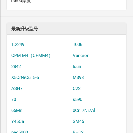
ts600厚度
最新升级型号
1.2249
1006
CPM M4（CPMM4）
Vancron
2842
Idun
X5CrNiCu15-5
M398
ASH7
C22
70
s590
65Mn
0Cr17Ni7Al
Y45Ca
SM45
pac5000
BH12