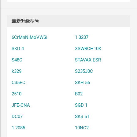
最新升级型号
6CrMnNiMoVWSi
1.3207
SKD 4
XSWRCH10K
S48C
STAVAX ESR
k329
S235J0C
C35EC
SKH 56
2510
B02
JFE-CNA
SGD 1
DC07
SKS 51
1.2085
10NC2