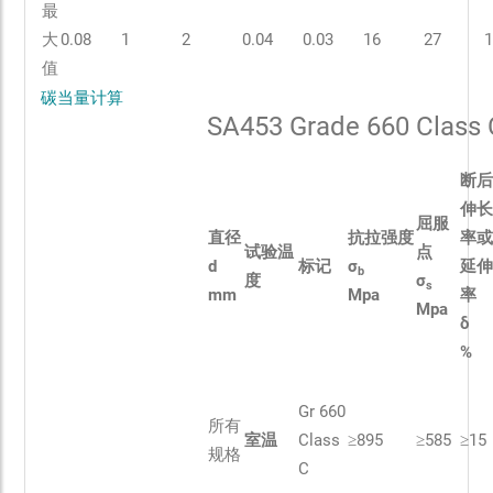
最
大
0.08
1
2
0.04
0.03
16
27
1
值
碳当量计算
SA453 Grade 660 Cla
断
伸
屈服
直径
抗拉强度
率
试验温
点
d
标记
σ
延
b
度
σ
s
mm
Mpa
率
Mpa
δ
%
Gr 660
所有
室温
Class
≥895
≥585
≥15
规格
C