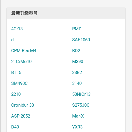
最新升级型号
4Cr13
PMD
d
SAE1060
CPM Rex M4
BD2
21CrMo10
M390
BT15
33B2
SM490C
3140
2210
50NiCr13
Cronidur 30
S275J0C
ASP 2052
Mar-X
D40
YXR3